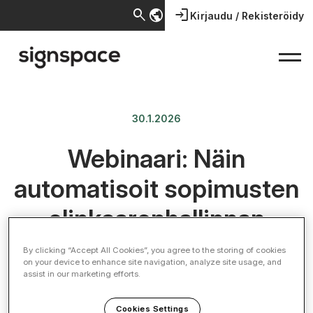
search
public
login
Kirjaudu / Rekisteröidy
30.1.2026
Webinaari: Näin
automatisoit sopimusten
elinkaarenhallinnan
By clicking “Accept All Cookies”, you agree to the storing of cookies
Webinaari
on your device to enhance site navigation, analyze site usage, and
assist in our marketing efforts.
Cookies Settings