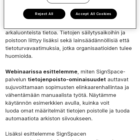
Reject All
Accept All Cookies
Sopimusarkistoihin kertyy vuosien aikana helposti
vanhentuneita sopimuksia sekä epäolennaista tai
arkaluonteista tietoa. Tietojen säilytysaikoihin ja
poistoon liittyy lisäksi sekä lainsäädännöllisiä että
tietoturvavaatimuksia, jotka organisaatioiden tulee
huomioida.
Webinaarissa esittelemme
, miten SignSpace-
palvelun
tietojenpoisto-ominaisuudet
auttavat
sujuvoittamaan sopimusten elinkaarenhallintaa ja
vähentämään manuaalista työtä. Näytämme
käytännön esimerkkien avulla, kuinka voit
luoda omat määritelmät tietojen poistolle ja tuoda
automaatiota arkiston siivoukseen.
Lisäksi esittelemme SignSpacen