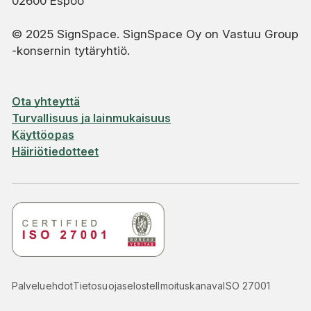
02600 Espoo
© 2025 SignSpace. SignSpace Oy
on Vastuu Group
-konsernin tytäryhtiö.
Ota yhteyttä
Turvallisuus ja lainmukaisuus
Käyttöopas
Häiriötiedotteet
Palveluehdot
Tietosuojaseloste
Ilmoituskanava
ISO 27001